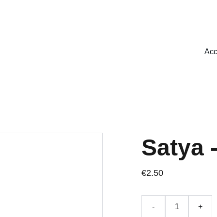
UCTION. CERTAINES PAGES PEUVENT N'ETRE PAS ENCORE DISPO
Acc
Satya 
€2.50
-
+